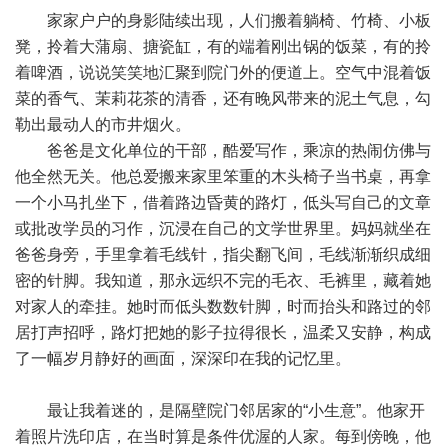
家家户户的身影陆续出现，人们搬着躺椅、竹椅、小板
凳，拎着大蒲扇、搪瓷缸，有的端着刚出锅的饭菜，有的拎
着啤酒，说说笑笑地汇聚到院门外的便道上。空气中混着饭
菜的香气、茉莉花茶的清香，还有晚风带来的泥土气息，勾
勒出最动人的市井烟火。
爸爸是文化单位的干部，酷爱写作，乘凉的热闹仿佛与
他全然无关。他总爱搬来家里笨重的木头椅子当书桌，再拿
一个小马扎坐下，借着路边昏黄的路灯，低头写自己的文章
或批改学员的习作，沉浸在自己的文学世界里。妈妈就坐在
爸爸身旁，手里拿着毛线针，指尖翻飞间，毛线渐渐织成细
密的针脚。我知道，那永远织不完的毛衣、毛裤里，藏着她
对家人的牵挂。她时而低头数数针脚，时而抬头和路过的邻
居打声招呼，路灯把她的影子拉得很长，温柔又安静，构成
了一幅岁月静好的画面，深深印在我的记忆里。
最让我着迷的，是隔壁院门邻居家的“小生意”。他家开
着照片洗印店，在当时算是条件优渥的人家。每到傍晚，他