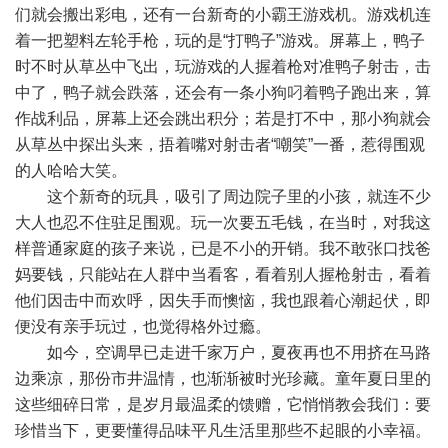
们就会搬出彩电，还有一台新奇的小霸王游戏机。游戏机连
着一把塑料左轮手枪，玩的是“打鸭子”游戏。屏幕上，鸭子
时不时从草丛中飞出，玩游戏的人握着枪对准鸭子射击，击
中了，鸭子就会跌落，还会有一条小狗叼着鸭子跑出来，算
作战利品，屏幕上还会跳出积分；若是打不中，那小狗就会
从草丛中探出头来，捂着嘴对射击者“嘲笑”一番，惹得围观
的人哈哈大笑。
这个新奇的玩具，吸引了周边院子里的小孩，就连不少
大人也忍不住驻足围观。玩一次要五毛钱，在当时，对我这
样普通家庭的孩子来说，已是不小的开销。我不敢张口找爸
妈要钱，只能站在人群中当看客，看着别人握枪射击，看着
他们因击中而欢呼，因失手而懊恼，我也跟着心潮起伏，即
便没有亲手玩过，也觉得格外过瘾。
如今，空调早已走进千家万户，夏夜再也不用挤在马路
边乘凉，那份市井温情，也渐渐被时光珍藏。童年夏日里的
这些细碎日常，是岁月最温柔的馈赠，它悄悄教会我们：要
珍惜当下，更要懂得品味平凡生活里那些不起眼的小幸福。