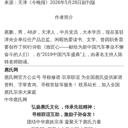
来源：天津《今晚报》2026年5月28日副刊版
作者简介
扈鹏，男，48岁，天津人，中共党员，大本学历，现在某驻
津央企单位任产品总监。闲暇热爱读书、文学。曾因职务需
要创作了80行诗歌《致匠心——献给为新中国汽车事业不懈
奋斗的人们》，在“2019中国汽车盛典”上，由著名主持人陈
铎老师朗诵。
扈氏网
扈氏网官方公众号 寻根修谱·宗亲联谊 为全国扈氏提供家谱
资料、字辈查询、寻根答疑等服务！ 联系站长，加入全国
扈氏宗亲大家庭
中华扈氏网
弘扬扈氏文化 ，传承先祖精神；
寻根联谊互助，激励子孙奋发！
团结中华扈姓宗亲 凝聚天下扈氏力量