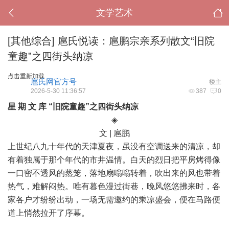
文学艺术
[其他综合]
扈氏悦读：扈鹏宗亲系列散文“旧院
童趣”之四街头纳凉
点击重新加载
扈氏网官方号
楼主
2026-5-30 11:36:57
387
0
星 期 文 库 “旧院童趣”之四街头纳凉
◈
文 | 扈鹏
上世纪八九十年代的天津夏夜，虽没有空调送来的清凉，却
有着独属于那个年代的市井温情。白天的烈日把平房烤得像
一口密不透风的蒸笼，落地扇嗡嗡转着，吹出来的风也带着
热气，难解闷热。唯有暮色漫过街巷，晚风悠悠拂来时，各
家各户才纷纷出动，一场无需邀约的乘凉盛会，便在马路便
道上悄然拉开了序幕。