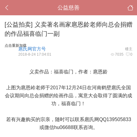
公益慈善
[公益拍卖]
义卖著名画家扈恩龄老师向总会捐赠
的作品福喜临门一副
点击重新加载
扈氏网官方号
楼主
2018-8-24 17:04:01
7035
0
义卖作品：
福喜临门
，作者：扈恩龄
上图为扈恩岭老师于2017年12月24日在河南鹤壁扈氏全国
会议期间向总会捐赠的绘画作品，
寓意大会取得了圆满的成
功，福喜临门！
若有兴趣购买的宗亲，随时可以联系扈氏网QQ139505833
或微信hu06688联系咨询。