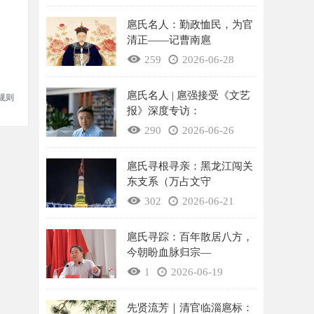
扈氏名人：勤政恤民，为官
清正——记曹南扈
259
2026-06-28
扈氏名人 | 扈强接受《文艺
规则
报》深度专访：
290
2026-06-26
扈氏寻根寻亲：黑龙江闯关
东支系（万占文守
302
2026-06-21
扈氏寻踪：百年散居八方，
今朝盼血脉归宗—
1
2026-06-19
先贤流芳｜清官临淄扈标：