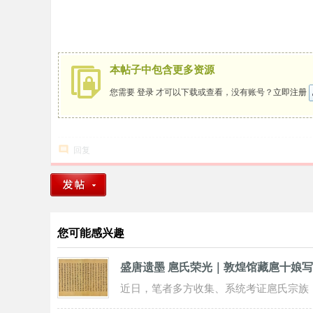
人
的
网
上
本帖子中包含更多资源
家
您需要
登录
才可以下载或查看，没有账号？
立即注册
园
回复
您可能感兴趣
盛唐遗墨 扈氏荣光｜敦煌馆藏扈十娘
近日，笔者多方收集、系统考证扈氏宗族
史料与敦煌馆藏文物资料发现，唐天宝年