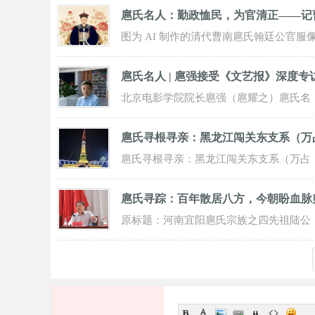
扈氏名人：勤政恤民，为官清正——记
间扈十
图为 AI 制作的清代曹南扈氏翰廷公官服
像中白鹇补子合清代五品文官之制，环以
扈氏名人 | 扈强接受《文艺报》深度专
牡丹
北京电影学院院长扈强（扈耀之）扈氏名
人 | 扈强接受《文艺报》深度专访：深耕
扈氏寻根寻亲：黑龙江闯关东支系（万
影视
扈氏寻根寻亲：黑龙江闯关东支系（万占
文守永）寻族谱续辈分启事各位扈氏宗
扈氏寻踪：百年散居八方，今朝盼血脉
亲、家人
原标题：河南宜阳扈氏宗族之四先祖陆公
后裔族谱考公讳铎（推测为明末清初时
期），因