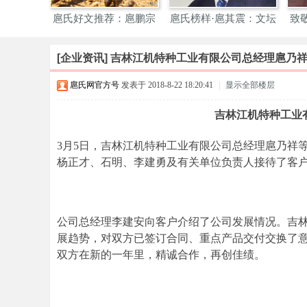
华
找江西九
扈氏好文推荐：扈鹏宗
扈氏榜样·扈其震：文坛
致
扈
亲散
深
氏
[企业资讯]
吉林江机特种工业有限公司总经理扈乃
网
扈氏网官方号
发表于 2018-8-22 18:20:41
|
显示全部楼层
_
吉林江机特种工业
扈
氏
3月5日，吉林江机特种工业有限公司总经理扈乃祥
宗
杨正才、石明、李建勇及有关单位负责人接待了客
亲
网
_
公司总经理李建安向客户介绍了公司发展情况。吉
天
展趋势，对双方已签订合同、重点产品交付交换了
双方在新的一年里，精诚合作，再创佳绩。
下
扈
氏