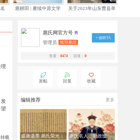
地名
扈耕田 | 赓续中原文学
关于2023年山东曹县举
巍
办大
扈氏网官方号
男
+ 收听TA
管理员
给TA私信
查看：
8474
|
回复：
0
经理
发帖
回复
收藏
编辑推荐
更多
、发
希望
盛唐遗墨 扈氏荣光｜
扈氏名人：勤政恤
络转载