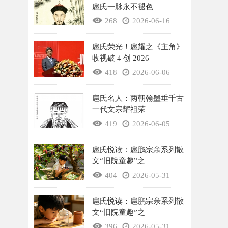
扈氏一脉永不褪色
268
2026-06-16
扈氏荣光！扈耀之《主角》
收视破 4 创 2026
418
2026-06-06
扈氏名人：两朝翰墨垂千古
一代文宗耀祖荣
419
2026-06-05
扈氏悦读：扈鹏宗亲系列散
文“旧院童趣”之
404
2026-05-31
扈氏悦读：扈鹏宗亲系列散
文“旧院童趣”之
396
2026-05-31