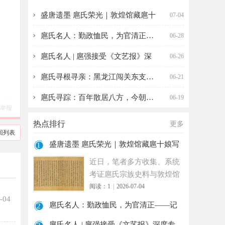
敦煌馆藏扈十娘写经
民，为官清正——记
盛唐遗墨 扈氏荣光｜敦煌馆藏扈十
07-04
考
曹南扈
扈氏名人：勤政恤民，为官清正——
06-28
扈氏名人 | 扈强接受《文艺报》深
06-26
扈氏寻根寻亲：黑龙江闯关东支系（
06-21
扈氏寻踪：百年散居八方，今朝盼血
06-19
举报
热点排行
更多
回列表
盛唐遗墨 扈氏荣光｜敦煌馆藏扈十娘写
1
经考
近日，笔者多方收集、系统
考证扈氏宗族史料与敦煌馆
藏文物资料发现，唐天宝年
阅读：1
|
2026-07-04
-04
间扈十
扈氏名人：勤政恤民，为官清正——记
2
曹南扈
扈氏名人 | 扈强接受《文艺报》深度专