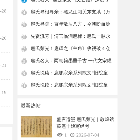
3
访：
-28
扈氏寻根寻亲：黑龙江闯关东支系（万
4
占文守
扈氏寻踪：百年散居八方，今朝盼血脉
5
归宗—
先贤流芳｜清官临淄扈标：扈氏一脉永
6
-26
不褪色
扈氏荣光！扈耀之《主角》收视破 4 创
7
2026
扈氏名人：两朝翰墨垂千古 一代文宗耀
8
-21
祖荣
扈氏悦读：扈鹏宗亲系列散文“旧院童
9
趣”之
扈氏悦读：扈鹏宗亲系列散文“旧院童
10
-19
趣”之
最新热帖
盛唐遗墨 扈氏荣光｜敦煌馆
藏扈十娘写经考
1
2026-07-04