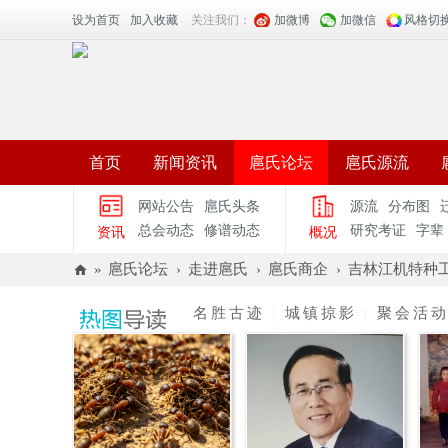
设为首页
加入收藏
关注我们：
加微博
加微信
风格切
首页
新闻资讯
扈氏论坛
扈氏源流
网站公告
扈氏头条
源流
分布图
总会动态
修谱动态
研究考证
字辈
资讯
概况
»
扈氏论坛
›
走进扈氏
›
扈氏商企
›
吉林江机特种工
扈
名胜古迹
|
城镇掠影
|
聚会活
氏
官
网
_
中