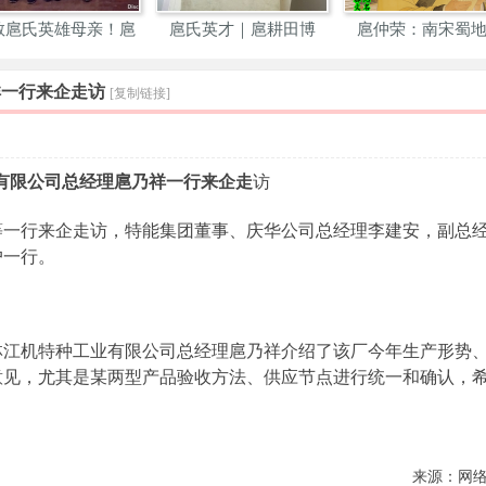
敬扈氏英雄母亲！扈
扈氏英才｜扈耕田博
扈仲荣：南宋蜀
迁芬
士：深
儒，总
祥一行来企走访
[复制链接]
有限公司总经理扈乃祥一行来企走
访
等一行来企走访，特能集团董事、庆华公司总经理李建安，副总
户一行。
林江机特种工业有限公司总经理扈乃祥介绍了该厂今年生产形势
意见，尤其是某两型产品验收方法、供应节点进行统一和确认，
来源：网