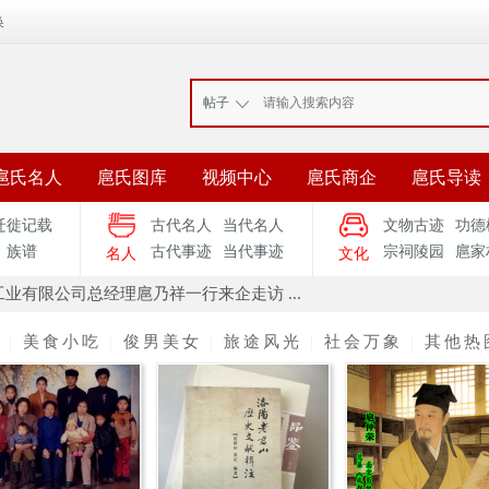
换
帖子
扈氏名人
扈氏图库
视频中心
扈氏商企
扈氏导读
迁徙记载
古代名人
当代名人
文物古迹
功德
族谱
古代事迹
当代事迹
宗祠陵园
扈家
名人
文化
业有限公司总经理扈乃祥一行来企走访 ...
动
|
美食小吃
|
俊男美女
|
旅途风光
|
社会万象
|
其他热