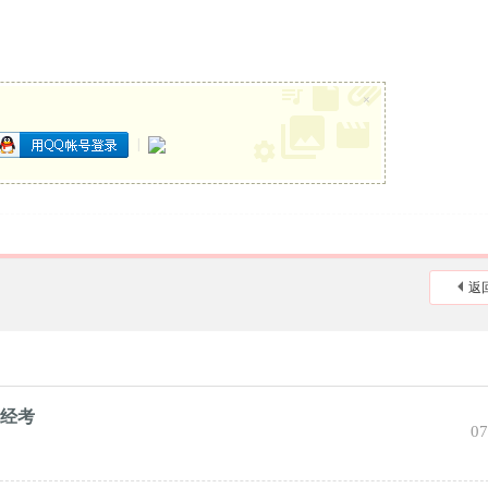
×
|
返
写经考
07