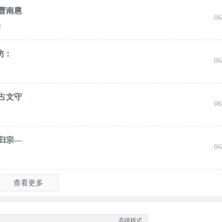
曹南扈
06
像
访：
06
占文守
06
归宗—
06
查看更多
高级模式