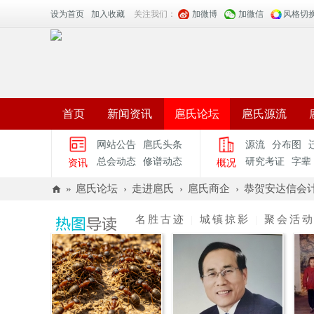
设为首页
加入收藏
关注我们：
加微博
加微信
风格切
首页
新闻资讯
扈氏论坛
扈氏源流
网站公告
扈氏头条
源流
分布图
总会动态
修谱动态
研究考证
字辈
资讯
概况
»
扈氏论坛
›
走进扈氏
›
扈氏商企
›
恭贺安达信会计
扈
名胜古迹
|
城镇掠影
|
聚会活
氏
官
网
_
中