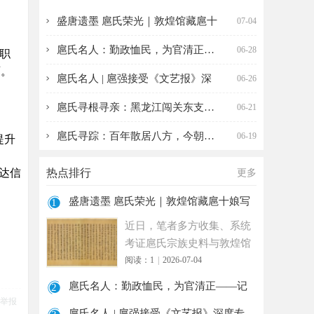
敦煌馆藏扈十娘写经
民，为官清正——记
盛唐遗墨 扈氏荣光｜敦煌馆藏扈十
07-04
考
曹南扈
扈氏名人：勤政恤民，为官清正——
06-28
职
育。
扈氏名人 | 扈强接受《文艺报》深
06-26
扈氏寻根寻亲：黑龙江闯关东支系（
06-21
扈氏寻踪：百年散居八方，今朝盼血
06-19
提升
达信
热点排行
更多
盛唐遗墨 扈氏荣光｜敦煌馆藏扈十娘写
1
经考
近日，笔者多方收集、系统
考证扈氏宗族史料与敦煌馆
藏文物资料发现，唐天宝年
阅读：1
|
2026-07-04
间扈十
扈氏名人：勤政恤民，为官清正——记
2
举报
曹南扈
扈氏名人 | 扈强接受《文艺报》深度专