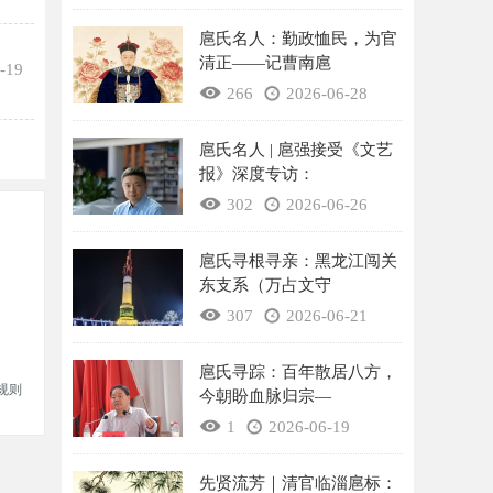
扈氏名人：勤政恤民，为官
清正——记曹南扈
-19
266
2026-06-28
扈氏名人 | 扈强接受《文艺
报》深度专访：
302
2026-06-26
扈氏寻根寻亲：黑龙江闯关
东支系（万占文守
307
2026-06-21
扈氏寻踪：百年散居八方，
规则
今朝盼血脉归宗—
1
2026-06-19
先贤流芳｜清官临淄扈标：