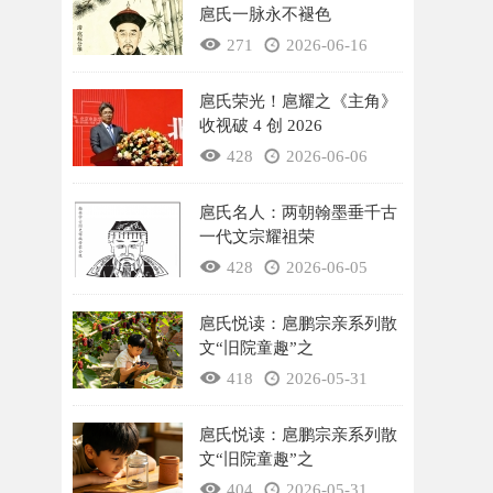
扈氏一脉永不褪色
271
2026-06-16
扈氏荣光！扈耀之《主角》
收视破 4 创 2026
428
2026-06-06
扈氏名人：两朝翰墨垂千古
一代文宗耀祖荣
428
2026-06-05
扈氏悦读：扈鹏宗亲系列散
文“旧院童趣”之
418
2026-05-31
扈氏悦读：扈鹏宗亲系列散
文“旧院童趣”之
404
2026-05-31