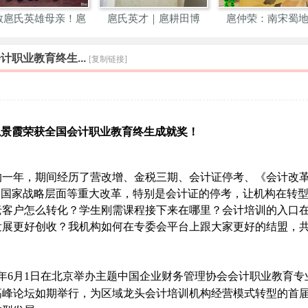
敬扈氏英雄母亲！扈
扈氏英才｜扈耕田博
扈仲荣：南宋蜀
迁芬
士：深
儒，总
职业教育终生...
[复制链接]
扈景霞荣获全国会计职业教育终生成就奖！
存的一年，期间经历了营改增、金税三期、会计证停考、《会计改
到国家战略层面等重大改革，特别是会计证的停考，让机构在转
老客户怎么转化？学生刚需课程接下来在哪里？会计培训的入口
发展更好创收？我机构如何在专委会平台上跟大家更好的结盟，
年6月1日在北京举办主题中国企业财务管理协会会计职业教育专
长高峰论坛如期举行，为区域龙头会计培训机构经营模式转型的首