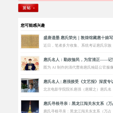
您可能感兴趣
盛唐遗墨 扈氏荣光｜敦煌馆藏扈十娘
近日，笔者多方收集、系统考证扈氏宗族
史料与敦煌馆藏文物资料发现，唐天宝年
扈氏名人：勤政恤民，为官清正——记
间扈十
图为 AI 制作的清代曹南扈氏翰廷公官服
像中白鹇补子合清代五品文官之制，环以
扈氏名人 | 扈强接受《文艺报》深度专
牡丹
北京电影学院院长扈强（扈耀之）扈氏名
人 | 扈强接受《文艺报》深度专访：深耕
扈氏寻根寻亲：黑龙江闯关东支系（万
影视
扈氏寻根寻亲：黑龙江闯关东支系（万占