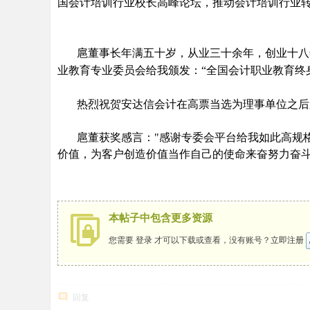
国会计培训行业校长高峰论坛，推动会计培训行业
人
的
网
扈董事长年满五十岁，从业三十余年，创业十八
上
业教育专业委员会给我颁发：“全国会计职业教育终
家
热烈祝贺安达信会计在高票当选为理事单位之后
园
扈董获奖感言："感谢专委会平台给我如此高规
价值，为客户创造价值当作自己的使命来奋努力奋斗
本帖子中包含更多资源
您需要
登录
才可以下载或查看，没有账号？
立即注册
回复