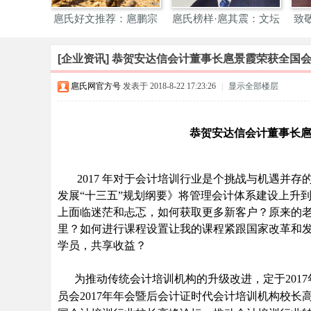
华
找江西九
扈氏好文推荐：扈鹏宗
扈氏榜样·扈其震：文坛
致
扈
亲散
深
氏
[企业资讯]
恭贺安达信会计董事长扈景霞荣获全国会计
网
扈氏网官方号
发表于 2018-8-22 17:23:26
|
显示全部楼层
_
扈
恭贺安达信会计董事长
氏
宗
亲
2017 年对于会计培训行业是个挑战与机遇并
发展“十三五”规划纲要》将管理会计体系建设上升
网
上面临迷茫和忐忑，如何获取更多新客户？原来的
_
里？如何进行课程设置让我的课程紧跟国家改革和
天
学员，共享收益？
下
为推动传统会计培训机构的升级改进，定于2017
扈
员会2017年年会暨后会计证时代会计培训机构校
氏