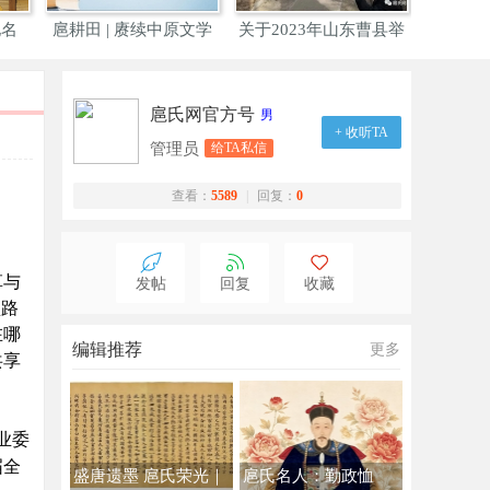
地名
扈耕田 | 赓续中原文学
关于2023年山东曹县举
巍
办大
扈氏网官方号
男
+ 收听TA
管理员
给TA私信
查看：
5589
|
回复：
0
革与
发帖
回复
收藏
型路
在哪
编辑推荐
更多
共享
业委
届全
盛唐遗墨 扈氏荣光｜
扈氏名人：勤政恤