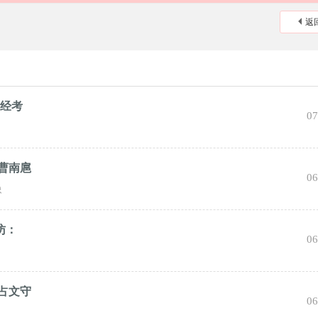
返
写经考
07
曹南扈
06
像
访：
06
占文守
06