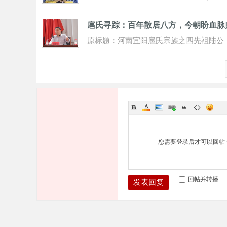
文守永）寻族谱续辈分启事各位扈氏宗
扈氏寻踪：百年散居八方，今朝盼血脉
亲、家人
原标题：河南宜阳扈氏宗族之四先祖陆公
后裔族谱考公讳铎（推测为明末清初时
期），因
您需要登录后才可以回帖
回帖并转播
发表回复