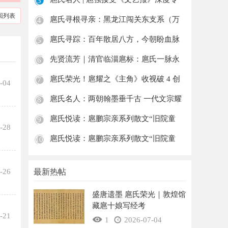
3
访：
回列表
扈氏寻根寻亲：黑龙江闯关东支系（万
4
占文守
扈氏寻踪：百年散居八方，今朝盼血脉
5
归宗—
先贤流芳｜清官临淄扈标：扈氏一脉永
6
不褪色
扈氏荣光！扈耀之《主角》收视破 4 创
7
-04
2026
扈氏名人：两朝翰墨垂千古 一代文宗耀
8
祖荣
扈氏悦读：扈鹏宗亲系列散文“旧院童
9
-28
趣”之
扈氏悦读：扈鹏宗亲系列散文“旧院童
10
趣”之
-26
最新热帖
盛唐遗墨 扈氏荣光｜敦煌馆
藏扈十娘写经考
-21
1
2026-07-04