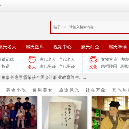
换
帖子
扈氏名人
扈氏图库
视频中心
扈氏商企
扈氏导读
迁徙记载
古代名人
当代名人
文物古迹
功德
族谱
古代事迹
当代事迹
宗祠陵园
扈家
名人
文化
董事长扈景霞荣获全国会计职业教育终生.. ...
动
|
美食小吃
|
俊男美女
|
旅途风光
|
社会万象
|
其他热