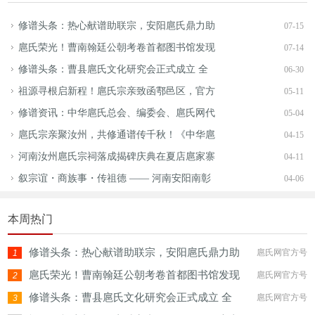
修谱头条：热心献谱助联宗，安阳扈氏鼎力助
07-15
扈氏荣光！曹南翰廷公朝考卷首都图书馆发现
07-14
修谱头条：曹县扈氏文化研究会正式成立 全
06-30
祖源寻根启新程！扈氏宗亲致函鄠邑区，官方
05-11
修谱资讯：中华扈氏总会、编委会、扈氏网代
05-04
扈氏宗亲聚汝州，共修通谱传千秋！《中华扈
04-15
河南汝州扈氏宗祠落成揭碑庆典在夏店扈家寨
04-11
叙宗谊・商族事・传祖德 —— 河南安阳南彰
04-06
本周热门
修谱头条：热心献谱助联宗，安阳扈氏鼎力助
扈氏网官方号
1
扈氏荣光！曹南翰廷公朝考卷首都图书馆发现
扈氏网官方号
2
修谱头条：曹县扈氏文化研究会正式成立 全
扈氏网官方号
3