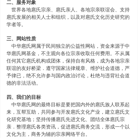
二、服务对象
世界各地扈氏宗亲、扈氏亲人、各地宗亲联谊会、支持
扈氏发展的相关人士和组织，以及对扈氏文化历史研究的
学者等。
三、网站性质
中华扈氏网属于民间独立的公益性网站，资金来源于中
华扈氏网基金，不主观向各位宗亲收取任何费用。不从属
任何其它扈氏机构或团体，保持自有风格，成为各地宗亲
联谊的友好桥梁．遵守国家法律规章、维护社会道德，严
予律已，绝不允许参与国内政治讨论，杜绝与违背社会道
德的非法活动。
四、我们的目标
中华扈氏网的最终目标是要把国内外的扈氏族人联系起
来，互帮互助，共同参与开发扈氏文化产业，建立扈氏文
化研究基地；坚持传播扈氏先进文化、团结全体扈氏宗
亲．整理扈氏各类资讯，促进扈氏商务交流，形成一个以
文化为主，商务为辅的宗亲网络平台。