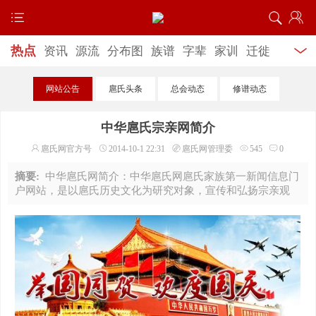
热点
资讯
源流
分布图
族谱
字辈
家训
迁徙
记载
研究考证
古代名人
当代名人
功德榜
文
网站公告
扈氏头条
总会动态
修谱动态
学
艺术
文物古迹
宗祠陵园
扈氏企业
公益慈
中华扈氏宗亲网简介
善
网上寻亲
服务信息
扈氏网官方号
2014-10-1 22:31
扈氏网管理委
545
0
摘要:
中华扈氏网简介：中华扈氏网扈氏家族第一新闻信息门
户网站，是以扈氏历史文化为研究对象，宣传和弘扬宗亲观
念，为宗亲搭起一座友爱、团结、凝聚力量的牵手桥梁，方便
宗亲们对先祖更深入的认知和了解，同时为热爱宗族 ...