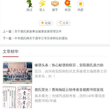
路过
雷人
握手
鲜花
鸡蛋
收藏
分享
上一篇：
关于扈氏家族事业健康发展管理文件
下一篇：
中华扈氏网关于扈学江等宗亲聘任的通知
文章精华
修谱头条：热心献谱助联宗，安阳扈氏鼎力助
近日，由河南安阳南彰武支系修谱主编扈勇士宗
亲牵头，向《
扈氏荣光！曹南翰廷公朝考卷首都图书馆发现
孤本重光｜光绪丙戌朝考卷，历经140年重现首
都图书馆(华威