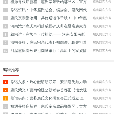
祖源寻根启新程！扈氏宗亲致函鄠邑区，官方
扈氏网官方号
4
修谱资讯：中华扈氏总会、编委会、扈氏网代
扈氏网官方号
5
扈氏宗亲聚汝州，共修通谱传千秋！《中华扈
扈氏网官方号
6
河南汝州扈氏宗祠落成揭碑庆典在夏店扈家寨
扈氏网官方号
7
叙宗谊・商族事・传祖德 —— 河南安阳南彰
扈氏网官方号
8
清明寻根：扈氏宗亲代表赴郑瞻仰北魏先祖造
扈氏网官方号
9
河湟扈氏春分祭祖圆满举行！高原上的家族情
扈氏网官方号
10
编辑推荐
修谱头条：热心献谱助联宗，安阳扈氏鼎力助
扈氏网官方号
1
扈氏荣光！曹南翰廷公朝考卷首都图书馆发现
扈氏网官方号
2
修谱头条：曹县扈氏文化研究会正式成立 全
扈氏网官方号
3
祖源寻根启新程！扈氏宗亲致函鄠邑区，官方
扈氏网官方号
4