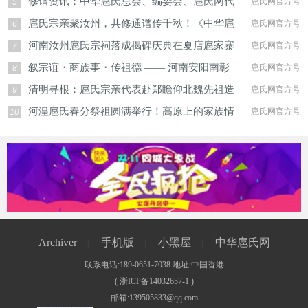
修谱资讯：中华扈氏总会、编委会、扈氏网代
扈氏网官方号
5
扈氏宗亲聚汝州，共修通谱传千秋！《中华扈
扈氏网官方号
6
河南汝州扈氏宗祠落成揭碑庆典在夏店扈家寨
扈氏网官方号
7
叙宗谊・商族事・传祖德 —— 河南安阳南彰
扈氏网官方号
8
清明寻根：扈氏宗亲代表赴郑瞻仰北魏先祖造
扈氏网官方号
9
河湟扈氏春分祭祖圆满举行！高原上的家族情
扈氏网官方号
10
Archiver
手机版
小黑屋
中华扈氏网
|
|
|
联系电话:189-0651-7038 地址:中国香港
(
浙ICP备14032657-1
)
邮箱:139505833@qq.com