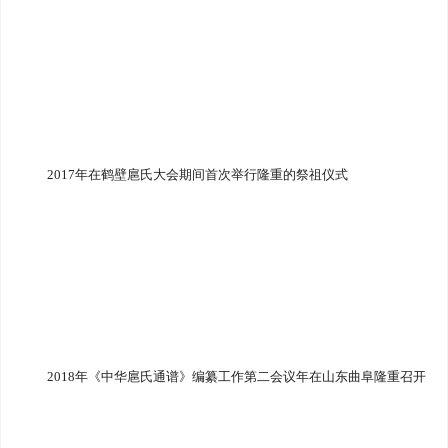
2017年在鹤壁扈氏大会期间首次举行隆重的祭祖仪式
2018年《中华扈氏通谱》编纂工作第二会议年在山东曲阜隆重召开