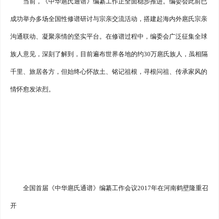
当前，《中华扈氏通谱》编纂工作正全面稳步推进。编委会此前已
成功举办多场全国性修谱研讨与宗亲交流活动，搭建起海内外扈氏宗亲
沟通联动、凝聚亲情的坚实平台。在修谱过程中，编委会广泛征集全球
族人意见，深刻了解到，目前遍布世界各地的约30万扈氏族人，虽相隔
千里、旅居各方，但始终心怀故土、铭记祖根，寻根问祖、传承家风的
情怀愈发浓烈。
全国首届《中华扈氏通谱》编纂工作会议2017年在河南鹤壁隆重召
开