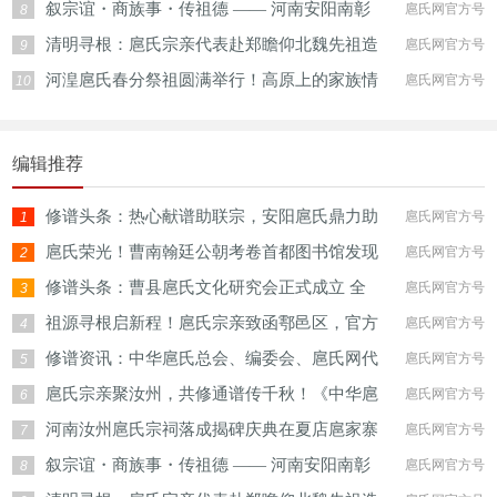
叙宗谊・商族事・传祖德 —— 河南安阳南彰
扈氏网官方号
8
清明寻根：扈氏宗亲代表赴郑瞻仰北魏先祖造
扈氏网官方号
9
河湟扈氏春分祭祖圆满举行！高原上的家族情
扈氏网官方号
10
编辑推荐
修谱头条：热心献谱助联宗，安阳扈氏鼎力助
扈氏网官方号
1
扈氏荣光！曹南翰廷公朝考卷首都图书馆发现
扈氏网官方号
2
修谱头条：曹县扈氏文化研究会正式成立 全
扈氏网官方号
3
祖源寻根启新程！扈氏宗亲致函鄠邑区，官方
扈氏网官方号
4
修谱资讯：中华扈氏总会、编委会、扈氏网代
扈氏网官方号
5
扈氏宗亲聚汝州，共修通谱传千秋！《中华扈
扈氏网官方号
6
河南汝州扈氏宗祠落成揭碑庆典在夏店扈家寨
扈氏网官方号
7
叙宗谊・商族事・传祖德 —— 河南安阳南彰
扈氏网官方号
8