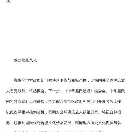
实。
陕西鄠邑风光
鄠邑区地方政府部门的快速响应与积极态度，让海内外全体扈氏族
人备受鼓舞、倍感振奋。下一步，《中华扈氏通谱》编委会、中华扈氏
网将持续紧盯工作进展，全力配合鄠邑区政府相关部门开展各项工作，
以此次寻根对接为契机，既助力全球扈氏族人认祖归宗、铭记血脉根
脉，也推动扈氏优秀传统文化传承发展，赋能地方历史文化挖掘与弘