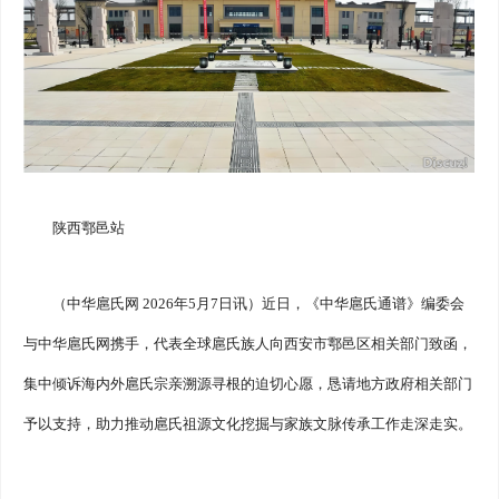
陕西鄠邑站
（中华扈氏网 2026年5月7日讯）近日，《中华扈氏通谱》编委会
与中华扈氏网携手，代表全球扈氏族人向西安市鄠邑区相关部门致函，
集中倾诉海内外扈氏宗亲溯源寻根的迫切心愿，恳请地方政府相关部门
予以支持，助力推动扈氏祖源文化挖掘与家族文脉传承工作走深走实。