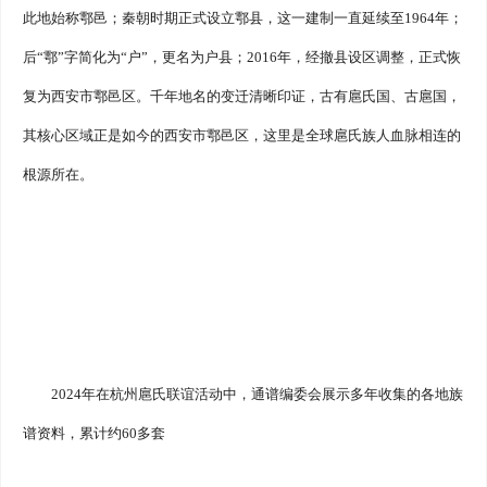
此地始称鄠邑；秦朝时期正式设立鄠县，这一建制一直延续至1964年；
后“鄠”字简化为“户”，更名为户县；2016年，经撤县设区调整，正式恢
复为西安市鄠邑区。千年地名的变迁清晰印证，古有扈氏国、古扈国，
其核心区域正是如今的西安市鄠邑区，这里是全球扈氏族人血脉相连的
根源所在。
2024年在杭州扈氏联谊活动中，通谱编委会展示多年收集的各地族
谱资料，累计约60多套