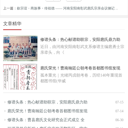
上一篇：
叙宗谊・商族事・传祖德 —— 河南安阳南彰武扈氏宗亲会议侧记 ...
文章精华
修谱头条：热心献谱助联宗，安阳扈氏鼎力助
近日，由河南安阳南彰武支系修谱主编扈勇士宗
亲牵头，向《
扈氏荣光！曹南翰廷公朝考卷首都图书馆发现
孤本重光｜光绪丙戌朝考卷，历经140年重现首
都图书馆(华威
修谱头条：热心献谱助联宗，安阳扈氏鼎力助
07-15
扈氏荣光！曹南翰廷公朝考卷首都图书馆发现
07-14
修谱头条：曹县扈氏文化研究会正式成立 全
06-30