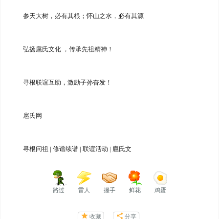
参天大树，必有其根；怀山之水，必有其源
弘扬扈氏文化 ，传承先祖精神！
寻根联谊互助，激励子孙奋发！
扈氏网
寻根问祖 | 修谱续谱 | 联谊活动 | 扈氏文
路过
雷人
握手
鲜花
鸡蛋
收藏
分享