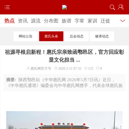
热点
资讯
源流
分布图
族谱
字辈
家训
迁徙
记载
研究考证
古代名人
当代名人
功德榜
文
网站公告
扈氏头条
总会动态
修谱动态
学
艺术
文物古迹
宗祠陵园
扈氏企业
公益慈
祖源寻根启新程！扈氏宗亲致函鄠邑区，官方回应彰
善
网上寻亲
服务信息
显文化担当 ...
扈氏网官方号
2026-5-11 07:33
125
0
摘要:
陕西鄠邑站（中华扈氏网 2026年5月7日讯）近日，
《中华扈氏通谱》编委会与中华扈氏网携手，代表全球扈氏族
人向西安市鄠邑区相关部门致函，集中倾诉海内外扈氏宗亲溯
源寻根的迫切心愿，恳请地方政府相关部门予以支持 ...