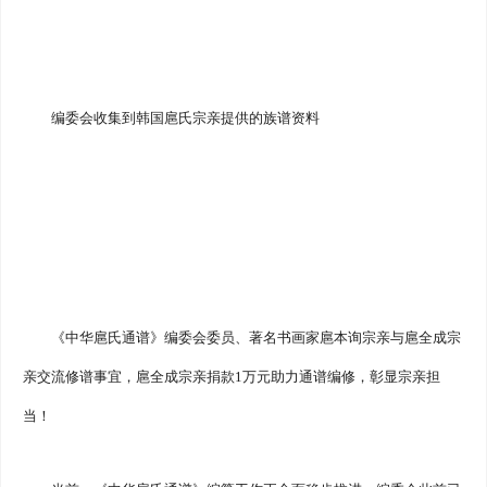
编委会收集到韩国扈氏宗亲提供的族谱资料
《中华扈氏通谱》编委会委员、著名书画家扈本询宗亲与扈全成宗
亲交流修谱事宜，扈全成宗亲捐款1万元助力通谱编修，彰显宗亲担
当！