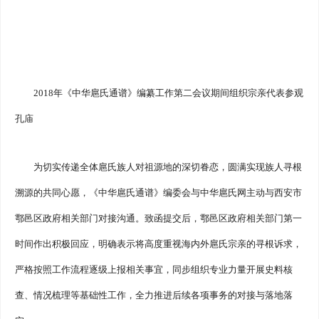
2018年《中华扈氏通谱》编纂工作第二会议期间组织宗亲代表参观
孔庙
为切实传递全体扈氏族人对祖源地的深切眷恋，圆满实现族人寻根
溯源的共同心愿，《中华扈氏通谱》编委会与中华扈氏网主动与西安市
鄠邑区政府相关部门对接沟通。致函提交后，鄠邑区政府相关部门第一
时间作出积极回应，明确表示将高度重视海内外扈氏宗亲的寻根诉求，
严格按照工作流程逐级上报相关事宜，同步组织专业力量开展史料核
查、情况梳理等基础性工作，全力推进后续各项事务的对接与落地落