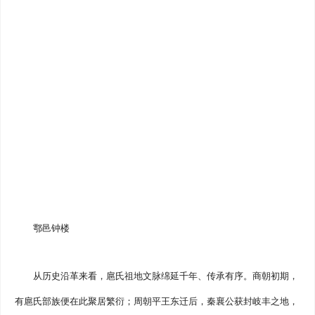
鄠邑钟楼
从历史沿革来看，扈氏祖地文脉绵延千年、传承有序。商朝初期，
有扈氏部族便在此聚居繁衍；周朝平王东迁后，秦襄公获封岐丰之地，