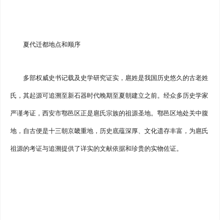
夏代迁都地点和顺序
多部权威史书记载及史学研究证实，扈姓是我国历史悠久的古老姓
氏，其起源可追溯至新石器时代晚期至夏朝建立之前。经众多历史学家
严谨考证，西安市鄠邑区正是扈氏宗族的祖源圣地。鄠邑区地处关中腹
地，自古便是十三朝京畿重地，历史底蕴深厚、文化遗存丰富，为扈氏
祖源的考证与追溯提供了详实的文献依据和珍贵的实物佐证。