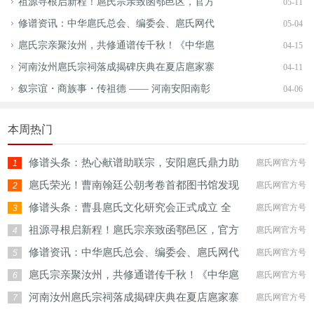
祖源寻根启新程！扈氏宗亲致函鄠邑区，官方
05-11
修谱资讯：中华扈氏总会、编委会、扈氏网代
05-04
扈氏宗亲聚汝州，共修通谱传千秋！《中华扈
04-15
河南汝州扈氏宗祠落成揭碑庆典在夏店扈家寨
04-11
叙宗谊・商族事・传祖德 —— 河南安阳南彰
04-06
本周热门
修谱头条：热心献谱助联宗，安阳扈氏鼎力助
扈氏网官方号
1
扈氏荣光！曹南翰廷公朝考卷首都图书馆发现
扈氏网官方号
2
修谱头条：曹县扈氏文化研究会正式成立 全
扈氏网官方号
3
祖源寻根启新程！扈氏宗亲致函鄠邑区，官方
扈氏网官方号
4
修谱资讯：中华扈氏总会、编委会、扈氏网代
扈氏网官方号
5
扈氏宗亲聚汝州，共修通谱传千秋！《中华扈
扈氏网官方号
6
河南汝州扈氏宗祠落成揭碑庆典在夏店扈家寨
扈氏网官方号
7