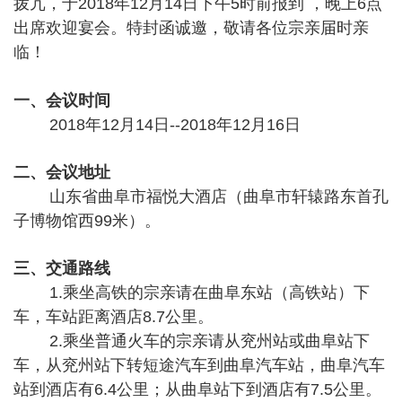
拨冗，于2018年12月14日下午5时前报到 ，晚上6点
出席欢迎宴会。特封函诚邀，敬请各位宗亲届时亲
临！
一、会议时间
2018年12月14日--2018年12月16日
二、会议地址
山东省曲阜市福悦大酒店（
曲阜市轩辕路东首孔
子博物馆西99米
）。
三、交通路线
1
.
乘坐高铁的宗亲请在曲阜东站（高铁站）下
车，车站距离酒店8.7公里。
2
.
乘坐
普通火车的宗亲请从兖州站或曲阜站下
车，从
兖州站
下转短途汽车到曲阜汽车站，曲阜汽车
站到酒店有6.4公里；从曲阜站下到酒店有7.5公里。