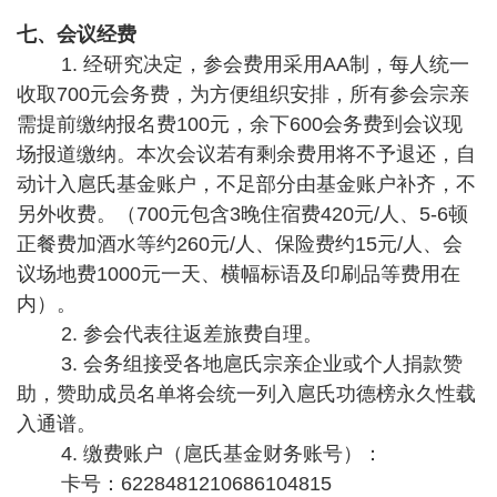
七、会议经费
1. 经研究决定，参会费用采用AA制，每人统一
收取700元会务费，为方便组织安排，所有参会宗亲
需提前缴纳报名费100元，余下600会务费到会议现
场报道缴纳。本次会议
若有剩余费用将
不予退还，
自
动计入扈氏基金账户，不足部分由基金账户补齐，不
另外收费。（700元包含3晚住宿费420元/人、5-6顿
正餐费加酒水等约260元/人、保险费约15元/人、会
议场地费1000元一天、横幅标语及印刷品等费用在
内）。
2. 参会代表往返差旅费自理。
3. 会务组接受各地扈氏宗亲企业或个人捐款赞
助，赞助成员名单将会统一列入扈氏功德榜永久性载
入通谱。
4. 缴费账户（扈氏基金财务账号）：
卡号：6228481210686104815