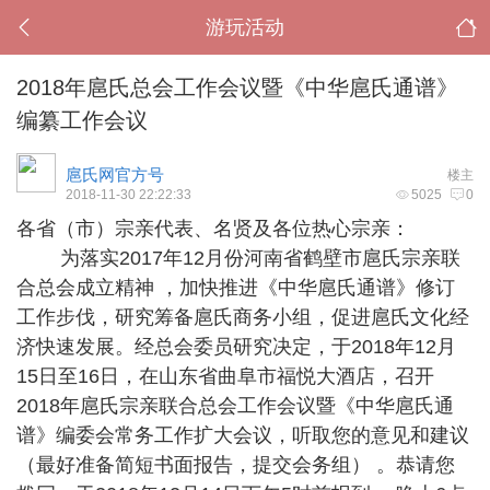
游玩活动
2018年扈氏总会工作会议暨《中华扈氏通谱》
编纂工作会议
扈氏网官方号
楼主
2018-11-30 22:22:33
5025
0
各省（市）宗亲代表、名贤及各位热心宗亲：
为落实2017年12月份河南省鹤壁市扈氏宗亲联
合总会成立精神 ，加快推进《中华扈氏通谱》修订
工作步伐，研究筹备扈氏商务小组，促进扈氏文化经
济快速发展。经总会委员研究决定，于2018年12月
15日至16日，在山东省曲阜市福悦大酒店，召开
2018年扈氏宗亲联合总会工作会议暨《中华扈氏通
谱》编委会常务工作扩大会议，听取您的意见和建议
（最好准备简短书面报告，提交会务组） 。恭请您