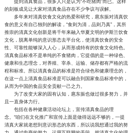
提到清真食品，很多人只是认为“不吃猪肉”而已。这样
的刻板成见让大家对清真食品存在不少争议与误解。
多年来对清真饮食文化的热爱和研究，扈东振对清真饮
食的意义有自己独到的解读，“食则为清，品则乃真”，其所
推崇的清真文化创新是将千年来融入华夏文明的伊斯兰饮食
文化，脱离单纯的意识形态去平台化，使清真饮食的安全
性、可靠性能够深入人心，从而形成特有的饮食文化特色。
清真食品标准不是单纯的不食猪肉，它提倡的是一种绿色、
健康和生态理念，对养殖、宰杀、运输、储存都有严格的流
程和标准。所以清真食品的标准是符合绿色和健康理念的，
在这一点上清真食品标准是可以融合到国家食品标准中的，
从而为中国的食品安全贡献一己之力。
为了改变大家的固有认知，扈东振也做过很多努力，并
且一直身体力行。
包括在各种健康活动论坛上，宣传清真食品的理
念。“咱们在文化推广和宣传上面是做得远远不够的，一提
清真大家就老想到意识形态的东西，所以说我想通过我的努
力，通过电商的努力，运用互联网的手段，把清真文化的理