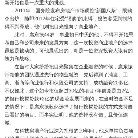
新开始也是一次重大的挑战。
2011年，国务院发布房地产市场调控“新国八条”，限购
令出炉。随即2012年住宅受“限购”的束缚，投资客受到制约
得不到释放，他们则把目光投向了商业地产。
此时，扈东振44岁，事业如日中天的他，不得不开始思
考自己和公司未来的发展方向，这一次投资商业地产的选择
虽然是被动的，可他展现出的，却是一位资深投资人该有的
魄力和战略。
在当时大家纷纷把目光聚集在企业融资的时候，扈东振
带领他的团队通过先行的物业融资，先后得到了浦发、工
商、浙商等商业银行和保险公司的支持，成功融资20多亿。
不仅如此，这个如今市值超过30亿的项目7年前竟是由2亿
的银行按揭贷款+2亿的现金流发展而来的，在当时资金不足
的情况下，是扈东振毅然选择了银行按揭贷款的方式支持自
己看好的项目。而事实证明，他的选择没有错，且价值连
城。
在科技房地产行业深入扎根的10年间，他从单纯负责项