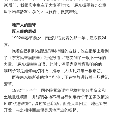
90后们。我很庆幸生在了大变革时代。”扈东振望着办公室
里平均年龄30几岁的团队伙伴，微笑着说。
地产人的坚守
匠人般的磨砺
1992年春节前夕，南巡讲话发表的那一年，扈东振24
岁。
拖着自己刚刚在踢足球时摔断的右腿，他在报纸上看到
了《东方风来满眼春》社论报道，“感受到了一股不一样的
力量。”扈东振喃喃自语。此时，深受家庭教育影响的他，
满脑子都是如何画好图纸，指导工人绑扎好每一根钢筋。
而在扈东振所处的地产行业，正在悄然进行着一场世纪
变革。
1992年下半年，国务院紧急调控严格控制各类资金和
土地批租项目，并强调各地不得自行制定有悖于国家政策的
所谓“优惠政策”，调控虽已启动，但是大量闲置土地已经被
开发，与之相伴而生便是房地产业的崛起。