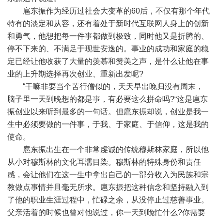
扈东振作为经历过社会大变革的60后，不仅有那个年代
特有的淡定和从容，还有着处于新时代互联网人身上的创新
和勇气，他想把每一件事都做到极致，同时他又是折腾的、
停不下来的、不满足于现世安逸的。事业的成功和家庭的稳
定已经让他收获了大量的羡慕和赞美之声，是什么让他在事
业的上升期选择再次创业、重新出发呢?
“干嘛非要当个苦行僧似的，天天早出晚归没有周末，
脑子里一天到晚想的都是事，有必要这么拼命吗?“这是扈东
振创业以来听到最多的一句话。但扈东振却说，创业是我一
生中必须要做的一件事，于我、于家庭、于信仰，这是我的
使命。
扈东振出生在一个非常虔诚的传统穆斯林家庭，所以他
从小对穆斯林的文化耳濡目染。穆斯林的特殊身份和责任
感，会让他们在这一生中拿出自己的一部分收入为民族和宗
教做点事情并且毫无所求。扈东振把这种信念和坚持融入到
了他的职业生涯过程中，忙碌之余，从没停止过慈善事业。
父亲活着的时候也曾对他说过，你一天到晚忙什么?你需要