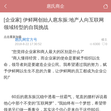
扈氏商企
[企业家]
伊鲜网创始人扈东振:地产人向互联网
领域转型的自我挑战
点击重新加载
扈氏网官方号
楼主
2018-8-22 17:30:52
6300
0
“您觉得企业家和商人最大的区别是什么?”
“商人懂得经营，而企业家的使命是要赋予组织以生
命，领导者则是要建造企业公民。我希望通过我的努力，赋
予伊鲜网以生生不息的力量，让伊鲜网的员工都成为企业公
民!”
60后的扈东振沉稳中透着一丝霸气，笔直的腰杆诉说着
他心中那个不变的“互联网梦”，“我始终有一个梦想，希望带
领弟兄们做一番事业，其实这个信心是来自于这些80后、