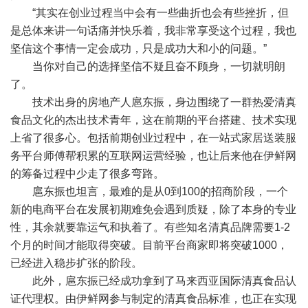
“其实在创业过程当中会有一些曲折也会有些挫折，但
是总体来讲一句话痛并快乐着，我非常享受这个过程，我也
坚信这个事情一定会成功，只是成功大和小的问题。”
当你对自己的选择坚信不疑且奋不顾身，一切就明朗
了。
技术出身的房地产人扈东振，身边围绕了一群热爱清真
食品文化的杰出技术青年，这在前期的平台搭建、技术实现
上省了很多心。包括前期创业过程中，在一站式家居送装服
务平台师傅帮积累的互联网运营经验，也让后来他在伊鲜网
的筹备过程中少走了很多弯路。
扈东振也坦言，最难的是从0到100的招商阶段，一个
新的电商平台在发展初期难免会遇到质疑，除了本身的专业
性，其余就要靠运气和执着了。有些知名清真品牌需要1-2
个月的时间才能取得突破。目前平台商家即将突破1000，
已经进入稳步扩张的阶段。
此外，扈东振已经成功拿到了马来西亚国际清真食品认
证代理权。由伊鲜网参与制定的清真食品标准，也正在实现