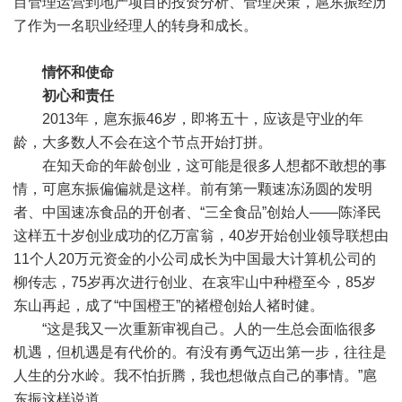
目管理运营到地产项目的投资分析、管理决策，扈东振经历
了作为一名职业经理人的转身和成长。
情怀和使命
初心和责任
2013年，扈东振46岁，即将五十，应该是守业的年
龄，大多数人不会在这个节点开始打拼。
在知天命的年龄创业，这可能是很多人想都不敢想的事
情，可扈东振偏偏就是这样。前有第一颗速冻汤圆的发明
者、中国速冻食品的开创者、“三全食品”创始人——陈泽民
这样五十岁创业成功的亿万富翁，40岁开始创业领导联想由
11个人20万元资金的小公司成长为中国最大计算机公司的
柳传志，75岁再次进行创业、在哀牢山中种橙至今，85岁
东山再起，成了“中国橙王”的褚橙创始人褚时健。
“这是我又一次重新审视自己。人的一生总会面临很多
机遇，但机遇是有代价的。有没有勇气迈出第一步，往往是
人生的分水岭。我不怕折腾，我也想做点自己的事情。”扈
东振这样说道。