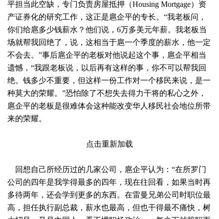
平担当此空缺，专门负责房屋抵押（Housing Mortgage）资
产证券化的研究工作，这正是扈企平的专长。“我老板问，
你们给扈多少钱薪水？他们说，6万多美元年薪。我老板当
场就帮我回绝了，说，这相当于扈一个季度的薪水，他一定
不会去。”事后扈企平的老板对他说起这个事，扈企平相当
遗憾，“我跟老板说，以后再有这样的事，你不可以帮我回
绝。钱多少不重要，但这样一份工作对一个移民来说，是一
种莫大的荣耀。”恐怕除了不想失去得力干将的私心之外，
扈企平的老板是很难体会这种能改变华人移民社会地位所带
来的荣耀。
点击重新加载
回想自己所经历过的几家公司，扈企平认为：“在所罗门
公司的四年是我学得最多的四年，现在往回看，如果当时再
多待两年，还会学到更多的东西。在雷曼兄弟公司时职位最
高，担任执行副总裁，薪水也最高，但也干得最不痛快，树