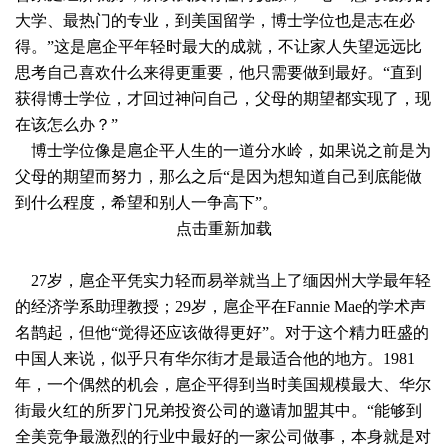
大学、最热门的专业，到美国留学，博士学位也是志在必
得。”这是扈企平年轻时最大的成就，不让家人失望远远比
思考自己喜欢什么来得更重要，他只需要做到最好。“直到
获得博士学位，才回过神问自己，父母的期望都实现了，现
在该怎么办？”
博士学位像是扈企平人生的一道分水岭，如果说之前是为
父母的期望而努力，那么之后“是因为想知道自己到底能做
到什么程度，希望和别人一争高下”。
点击重新加载
27岁，扈企平凭实力轻而易举就当上了缅因州大学最年轻
的经济学系助理教授；29岁，扈企平在Fannie Mae的学术声
名鹊起，但他“觉得还应该做得更好”。对于这个精力旺盛的
中国人来说，似乎只有华尔街才是最适合他的地方。1981
年，一个偶然的机会，扈企平得到当时美国规模最大、华尔
街最火红的所罗门兄弟投资公司的邀请加盟其中。“能够到
全美竞争最激烈的行业中最好的一家公司做事，本身就是对