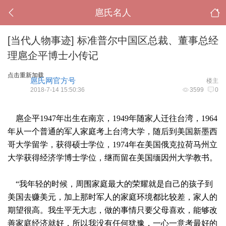
扈氏名人
[当代人物事迹]
标准普尔中国区总裁、董事总经
理扈企平博士小传记
点击重新加载
扈氏网官方号
楼主
2018-7-14 15:50:36
3599
0
扈企平1947年出生在南京，1949年随家人迁往台湾，1964
年从一个普通的军人家庭考上台湾大学，随后到美国新墨西
哥大学留学，获得硕士学位，1974年在美国俄克拉荷马州立
大学获得经济学博士学位，继而留在美国缅因州大学教书。
“我年轻的时候，周围家庭最大的荣耀就是自己的孩子到
美国去赚美元，加上那时军人的家庭环境都比较差，家人的
期望很高。我生平无大志，做的事情只要父母喜欢，能够改
善家庭经济就好，所以我没有任何犹豫，一心一意考最好的