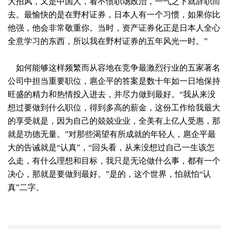
大招风，又是中国人，看不惯职场政治，一气之下就辞职而
去。最愉快的是在野村证券，日本人有一个习惯，如果你比
他强，他会非常敬重你。当时，资产证券化正是日本人全心
全意学习的东西，所以我在野村证券的五年风光一时。”
如何能够这样频繁而从容地在竞争最激烈行业的五家著名
公司中担当重要职位，扈企平的答案是数十年如一日地保持
旺盛的精力和热情投入进去，并尽力做到最好。“我从来没
想过要做到什么职位，得到多高的薪金，这份工作给我最大
的享受就是，因为自己的兢兢业业，全美有上亿人受惠，那
就是功德无量。”对那些渴望有所成就的年轻人，扈企平最
大的告诫就是“认真”，“回头看，从来没想过自己一生该怎
么走，有什么理想和目标，我只是无论做什么事，都有一个
决心，那就是要做到最好。”是的，这个世界，怕就怕“认
真”二字。