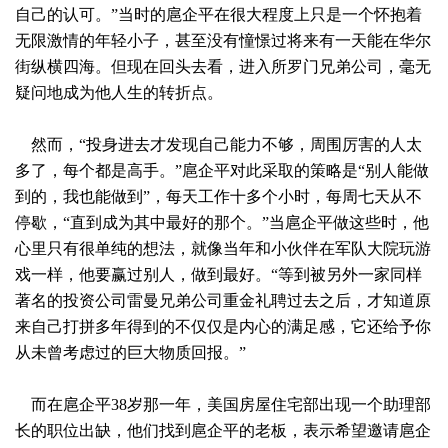
自己的认可。”当时的扈企平在很大程度上只是一个怀抱着
无限激情的年轻小子，甚至没有憧憬过将来有一天能在华尔
街纵横四海。但现在回头去看，进入所罗门兄弟公司，毫无
疑问地成为他人生的转折点。
然而，“投身进去才发现自己能力不够，周围厉害的人太
多了，每个都是高手。”扈企平对此采取的策略是“别人能做
到的，我也能做到”，每天工作十多个小时，每周七天从不
停歇，“直到成为其中最好的那个。”当扈企平做这些时，他
心里只有很单纯的想法，就像当年和小伙伴在军队大院玩游
戏一样，他要赢过别人，做到最好。“等到被另外一家同样
著名的投资公司雷曼兄弟公司重金礼聘过去之后，才知道原
来自己打拼多年得到的不仅仅是内心的满足感，它还给予你
从未曾考虑过的巨大物质回报。”
而在扈企平38岁那一年，美国房屋住宅部出现一个助理部
长的职位出缺，他们找到扈企平的老板，表示希望邀请扈企